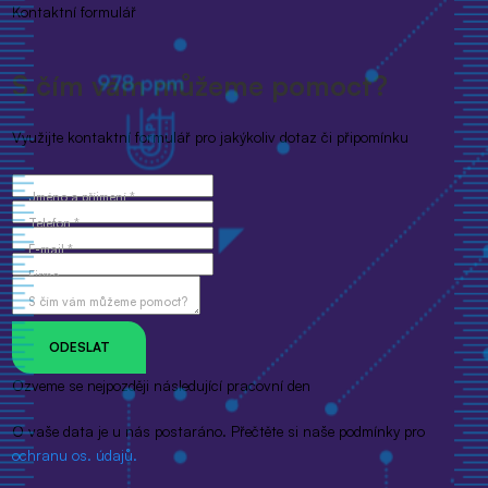
Kontaktní formulář
S čím vám můžeme pomoct?
Využijte kontaktní formulář pro jakýkoliv dotaz či připomínku
Jméno a příjmení *
Telefon *
E-mail *
Firma
S čím vám můžeme pomoct?
Ozveme se nejpozději následující pracovní den
O vaše data je u nás postaráno. Přečtěte si naše podmínky pro
ochranu os. údajů.