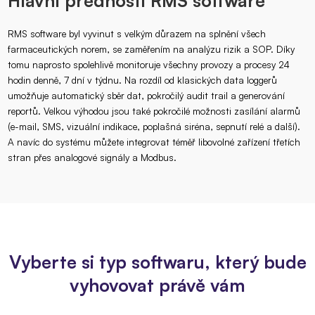
Hlavní přednosti RMS software
RMS software byl vyvinut s velkým důrazem na splnění všech
farmaceutických norem, se zaměřením na analýzu rizik a SOP. Díky
tomu naprosto spolehlivě monitoruje všechny provozy a procesy 24
hodin denně, 7 dní v týdnu. Na rozdíl od klasických data loggerů
umožňuje automatický sběr dat, pokročilý audit trail a generování
reportů. Velkou výhodou jsou také pokročilé možnosti zasílání alarmů
(e-mail, SMS, vizuální indikace, poplašná siréna, sepnutí relé a další).
A navíc do systému můžete integrovat téměř libovolné zařízení třetích
stran přes analogové signály a Modbus.
Vyberte si typ softwaru, který bude
vyhovovat právě vám