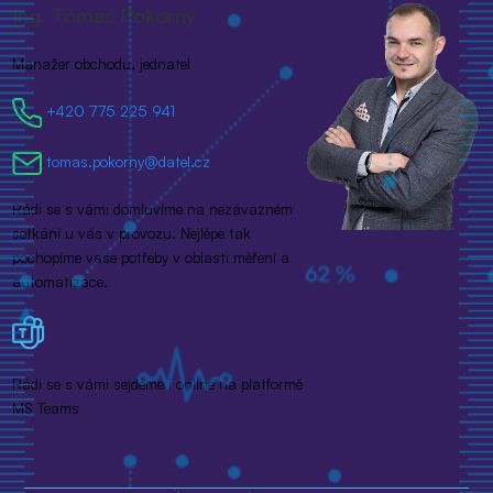
Ing. Tomáš Pokorný
Manažer obchodu, jednatel
+420 775 225 941
tomas.pokorny@datel.cz
Rádi se s vámi domluvíme na nezávazném
setkání u vás v provozu. Nejlépe tak
pochopíme vaše potřeby v oblasti měření a
automatizace.
Rádi se s vámi sejdeme i online na platformě
MS Teams