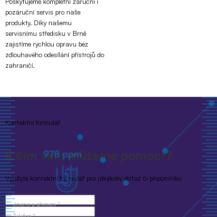
Poskytujeme kompletní záruční i
pozáruční servis pro naše
produkty. Díky našemu
servisnímu středisku v Brně
zajistíme rychlou opravu bez
zdlouhavého odesílání přístrojů do
zahraničí.
Kontaktní formulář
S čím vám můžeme pomoct?
Využijte kontaktní formulář pro jakýkoliv dotaz či připomínku
Jméno a příjmení *
Telefon *