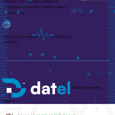
setkání u vás v provozu. Nejlépe tak
pochopíme vaše potřeby v oblasti měření a
automatizace.
Rádi se s vámi sejdeme i online na platformě
MS Teams
Záruka přesného
měření
Jsme výhradní dodavatelé pro ČR a SK