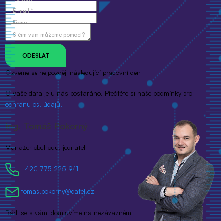
E-mail *
Firma
S čím vám můžeme pomoct?
Ozveme se nejpozději následující pracovní den
O vaše data je u nás postaráno. Přečtěte si naše podmínky pro
ochranu os. údajů.
Ing. Tomáš Pokorný
Manažer obchodu, jednatel
+420 775 225 941
tomas.pokorny@datel.cz
Rádi se s vámi domluvíme na nezávazném