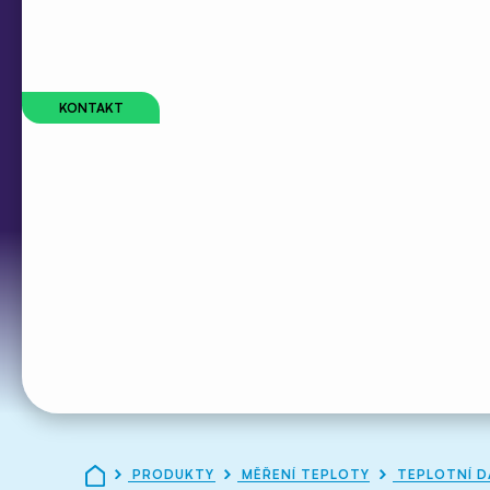
Heslo
Zapomenuté heslo
KONTAKT
Nemáte zatím svůj účet
Požádat o založení účtu
PRODUKTY
MĚŘENÍ TEPLOTY
TEPLOTNÍ D