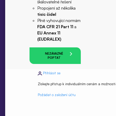
škálovatelné řešení
Propojení až několika
tisíc čidel
Plně vyhovující normám
FDA CFR 21 Part 11
a
EU Annex 11
(EUDRALEX)
NEZÁVAZNĚ
POPTAT
Přihlásit se
Získejte přístup k individuálním cenám a možnost
Požádat o založení účtu
E-mail*