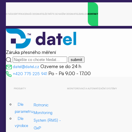
O NÁS
CERTIFIKACE
NAŠI DODAVATELÉ
STAŇTE SE NAŠÍM DODAVATELEM
BLOG
KONTAKT
Záruka přesného měření
Ozveme se do 24 h
datel@datel.cz
Po - Pá 9.00 - 17.00
+420 775 225 941
PRODUKTY
MONITOROVACÍ A AUTOMATIZAČNÍ SYSTÉMY
Dle
Rotronic
parametru
Monitoring
Dle
System (RMS) -
výrobce
GxP