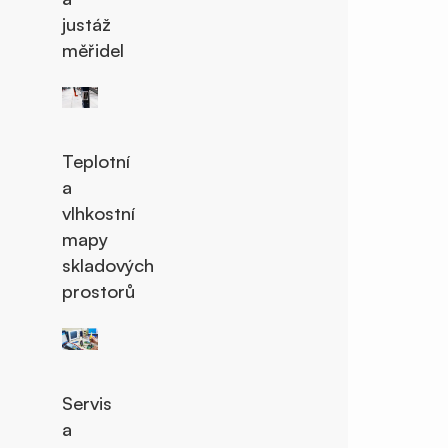
justáž
měřidel
Teplotní
a
vlhkostní
mapy
skladových
prostorů
Servis
a